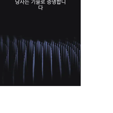
당사는 기술로 증명합니
다
특허증
특허증
[10-
[10-
2341376]
2341377]
딥
딥
러
러
닝
닝
프
프
라
라
이
이
빗
빗
클
클
라
라
우
우
드
드
서
서
비
비
스
스
의
시
계
스
층
템
전
의
환
서
장
비
Show More
치
스